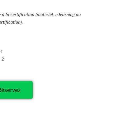
e à la certification (matériel, e-learning ou
rtification).
er
 2
Réservez