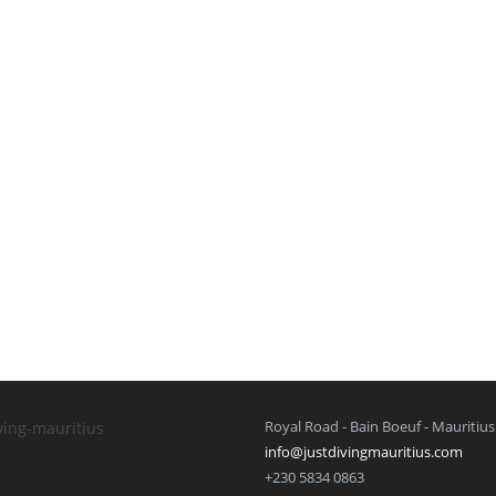
Royal Road - Bain Boeuf - Mauritius
info@justdivingmauritius.com
+230 5834 0863